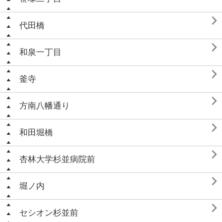

代田橋

和泉一丁目

釜寺

方南八幡通り

和田堀橋

杏林大学杉並病院前

堀ノ内

セシオン杉並前