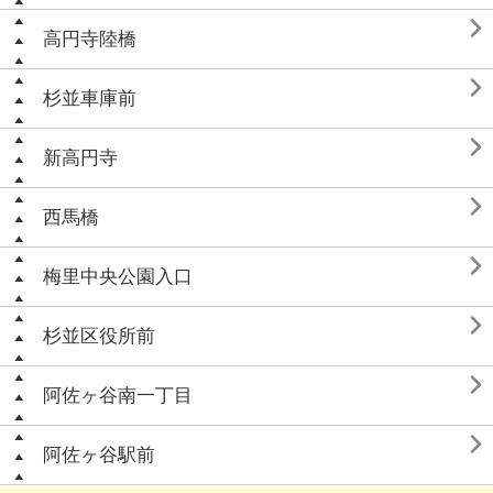

高円寺陸橋

杉並車庫前

新高円寺

西馬橋

梅里中央公園入口

杉並区役所前

阿佐ヶ谷南一丁目

阿佐ヶ谷駅前