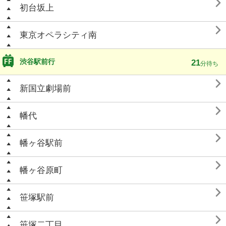

初台坂上

東京オペラシティ南
渋谷駅前行
21
分待ち

新国立劇場前

幡代

幡ヶ谷駅前

幡ヶ谷原町

笹塚駅前

笹塚二丁目