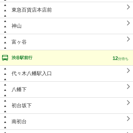

東急百貨店本店前

神山

富ヶ谷
渋谷駅前行
12
分待ち

代々木八幡駅入口

八幡下

初台坂下

南初台