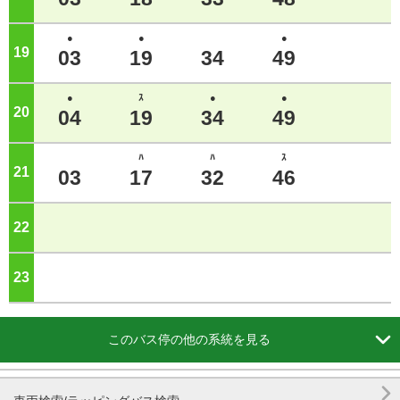
●
●
●
19
ジ
03
19
34
49
●
ｽ
●
●
20
ジ
04
19
34
49
ﾊ
ﾊ
ｽ
21
ジ
03
17
32
46
22
ジ
23
ジ

このバス停の他の系統を見る
