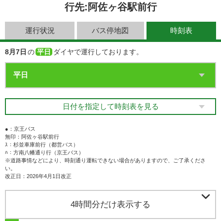
行先:阿佐ヶ谷駅前行
運行状況
バス停地図
時刻表
8月7日
の
平日
ダイヤで運行しております。
日付を指定して時刻表を見る
●：京王バス
無印：阿佐ヶ谷駅前行
ｽ：杉並車庫前行（都営バス）
ﾊ：方南八幡通り行（京王バス）
※道路事情などにより、時刻通り運転できない場合がありますので、ご了承くださ
い。
改正日：2026年4月1日改正

4時間分だけ表示する