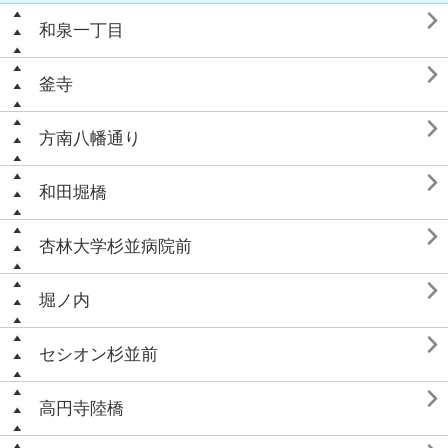

和泉一丁目

釜寺

方南八幡通り

和田堀橋

杏林大学杉並病院前

堀ノ内

セシオン杉並前

高円寺陸橋