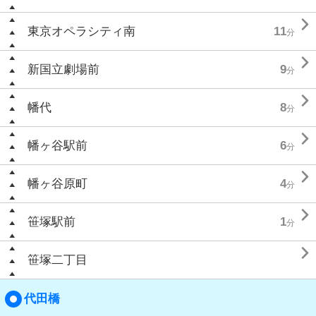

東京オペラシティ南
11
分

新国立劇場前
9
分

幡代
8
分

幡ヶ谷駅前
6
分

幡ヶ谷原町
4
分

笹塚駅前
1
分

笹塚二丁目
代田橋