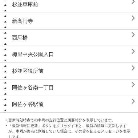

杉並車庫前

新高円寺

西馬橋

梅里中央公園入口

杉並区役所前

阿佐ヶ谷南一丁目

阿佐ヶ谷駅前
・更新時刻時点での車両の走行位置と所要時分を表示しています。
・「最新情報に更新」ボタンをクリックすると、最新の情報に更新します
が、車両が終点に到着していた場合は、その旨を伝えるメッセージを表示
します。