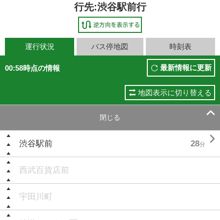
行先:渋谷駅前行
運行状況
バス停地図
時刻表
最新情報に更新
00:58時点の情報
地図表示に切り替える

閉じる

渋谷駅前
28
分
西武百貨店前
宇田川町