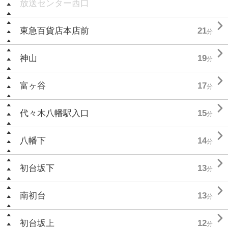
放送センター西口

東急百貨店本店前
21
分

神山
19
分

富ヶ谷
17
分

代々木八幡駅入口
15
分

八幡下
14
分

初台坂下
13
分

南初台
13
分

初台坂上
12
分