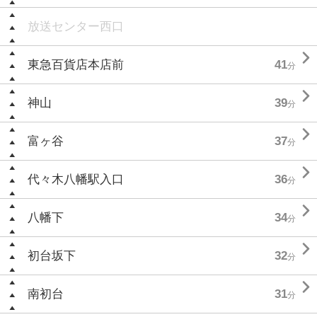
放送センター西口

東急百貨店本店前
41
分

神山
39
分

富ヶ谷
37
分

代々木八幡駅入口
36
分

八幡下
34
分

初台坂下
32
分

南初台
31
分