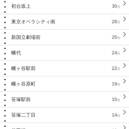

初台坂上
30
分

東京オペラシティ南
29
分

新国立劇場前
25
分

幡代
24
分

幡ヶ谷駅前
22
分

幡ヶ谷原町
19
分

笹塚駅前
15
分

笹塚二丁目
14
分
