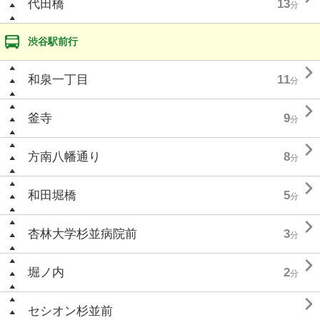
代田橋
13
分
渋谷駅前行

和泉一丁目
11
分

釜寺
9
分

方南八幡通り
8
分

和田堀橋
5
分

杏林大学杉並病院前
3
分

堀ノ内
2
分

セシオン杉並前