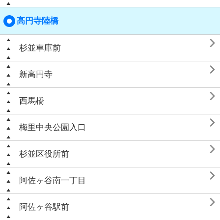
高円寺陸橋

杉並車庫前

新高円寺

西馬橋

梅里中央公園入口

杉並区役所前

阿佐ヶ谷南一丁目

阿佐ヶ谷駅前