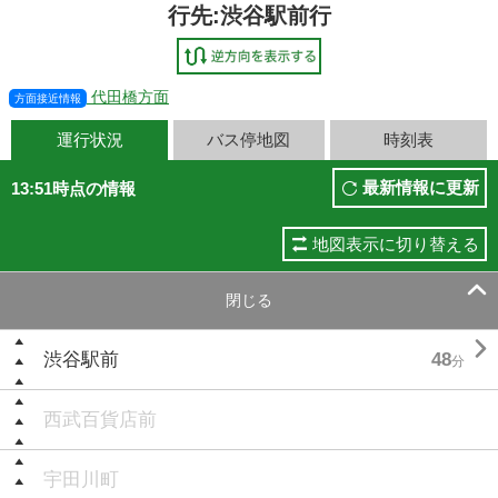
行先:渋谷駅前行
代田橋方面
方面接近情報
運行状況
バス停地図
時刻表
最新情報に更新
13:51時点の情報
地図表示に切り替える

閉じる

渋谷駅前
48
分
西武百貨店前
宇田川町