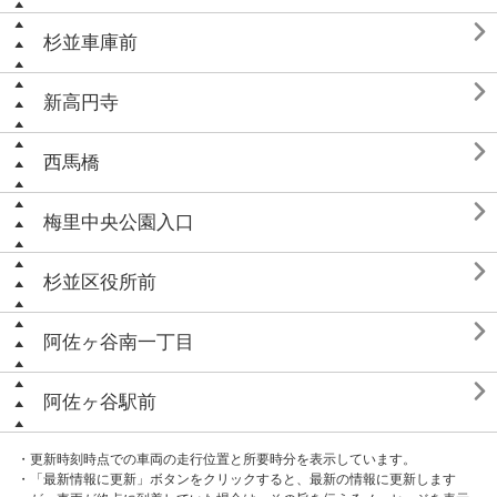

杉並車庫前

新高円寺

西馬橋

梅里中央公園入口

杉並区役所前

阿佐ヶ谷南一丁目

阿佐ヶ谷駅前
・更新時刻時点での車両の走行位置と所要時分を表示しています。
・「最新情報に更新」ボタンをクリックすると、最新の情報に更新します