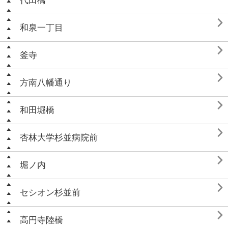
代田橋

和泉一丁目

釜寺

方南八幡通り

和田堀橋

杏林大学杉並病院前

堀ノ内

セシオン杉並前

高円寺陸橋