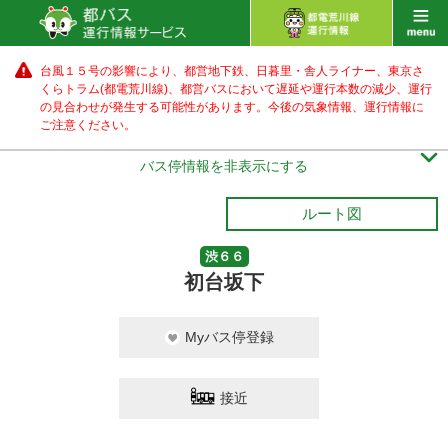
台風１５号の影響により、都営地下鉄、日暮里・舎人ライナー、東京さ
くらトラム(都電荒川線)、都営バス
において遅延や運行本数の減少、運行
の見合わせが発生する可能性があります。
今後の気象情報、運行情報に
ご注意ください。

バス停情報を非表示にする
ルート図
渋６６
初台坂下
Myバス停登録
接近