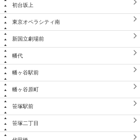

初台坂上

東京オペラシティ南

新国立劇場前

幡代

幡ヶ谷駅前

幡ヶ谷原町

笹塚駅前

笹塚二丁目
