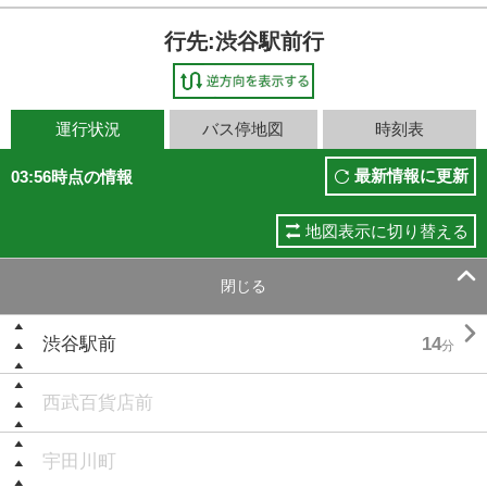
行先:渋谷駅前行
運行状況
バス停地図
時刻表
最新情報に更新
03:56時点の情報
地図表示に切り替える

閉じる

渋谷駅前
14
分
西武百貨店前
宇田川町