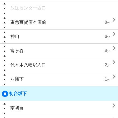
放送センター西口

東急百貨店本店前
8
分

神山
6
分

富ヶ谷
4
分

代々木八幡駅入口
2
分

八幡下
1
分
初台坂下

南初台