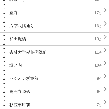

釜寺
17
分

方南八幡通り
16
分

和田堀橋
13
分

杏林大学杉並病院前
11
分

堀ノ内
10
分

セシオン杉並前
9
分

高円寺陸橋
9
分

杉並車庫前
7
分