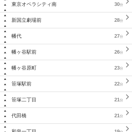

東京オペラシティ南
30
分

新国立劇場前
28
分

幡代
27
分

幡ヶ谷駅前
26
分

幡ヶ谷原町
23
分

笹塚駅前
22
分

笹塚二丁目
21
分

代田橋
21
分

和泉一丁目
19
分