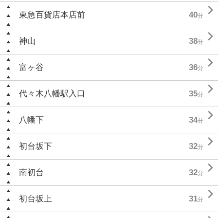

東急百貨店本店前
40
分

神山
38
分

富ヶ谷
36
分

代々木八幡駅入口
35
分

八幡下
34
分

初台坂下
32
分

南初台
32
分

初台坂上
31
分