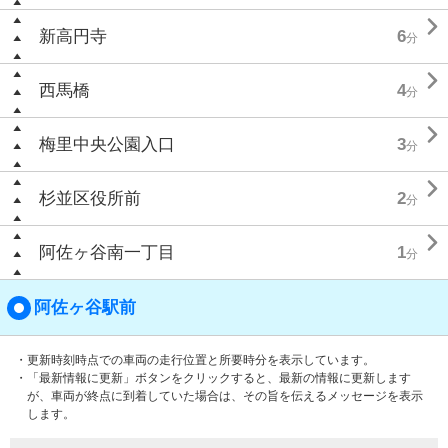

新高円寺
6
分

西馬橋
4
分

梅里中央公園入口
3
分

杉並区役所前
2
分

阿佐ヶ谷南一丁目
1
分
阿佐ヶ谷駅前
・更新時刻時点での車両の走行位置と所要時分を表示しています。
・「最新情報に更新」ボタンをクリックすると、最新の情報に更新します
が、車両が終点に到着していた場合は、その旨を伝えるメッセージを表示
します。