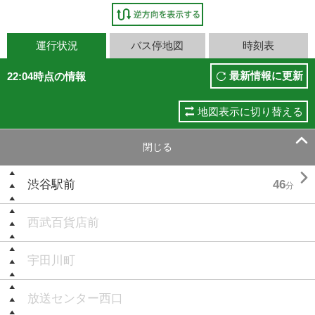
運行状況
バス停地図
時刻表
最新情報に更新
22:04時点の情報
地図表示に切り替える

閉じる

渋谷駅前
46
分
西武百貨店前
宇田川町
放送センター西口