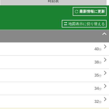
時刻表
最新情報に更新
地図表示に切り替える


40
分

38
分

35
分

34
分

32
分