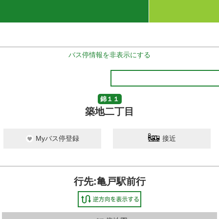
バス停情報を非表示にする
錦１１
築地二丁目
Myバス停登録
接近
行先:亀戸駅前行