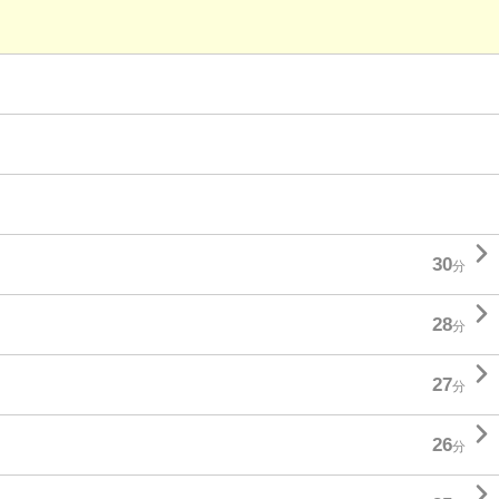

30
分

28
分

27
分

26
分
