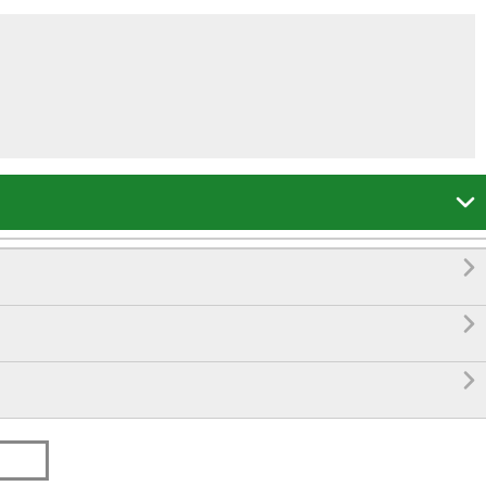



