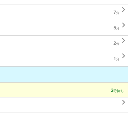

7
分

5
分

2
分

1
分
3
分待ち
