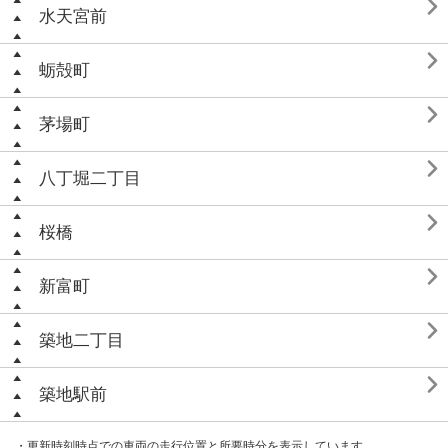

水天宮前

蛎殻町

茅場町

八丁堀二丁目

桜橋

新富町

築地二丁目

築地駅前
・更新時刻時点での車両の走行位置と所要時分を表示しています。