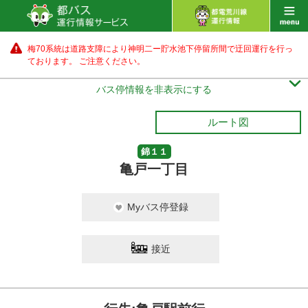
梅70系統は道路支障により神明二ー貯水池下停留所間で迂回運行を行っ
ております。 ご注意ください。

バス停情報を非表示にする
ルート図
錦１１
亀戸一丁目
Myバス停登録
接近