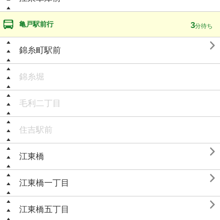
亀戸駅前行
3
分待ち

錦糸町駅前
錦糸堀
毛利二丁目
住吉駅前

江東橋

江東橋一丁目

江東橋五丁目