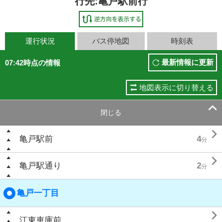
行先:亀戸駅前行
運行状況
バス停地図
時刻表
最新情報に更新
07:42時点の情報
地図表示に切り替える

閉じる

亀戸駅前
4
分

亀戸駅通り
2
分
亀戸一丁目

江東車庫前