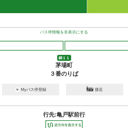
バス停情報を非表示にする
錦１１
茅場町
３番のりば
Myバス停登録
接近
行先:亀戸駅前行