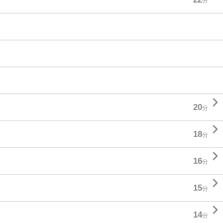
分

20
分

18
分

16
分

15
分

14
分