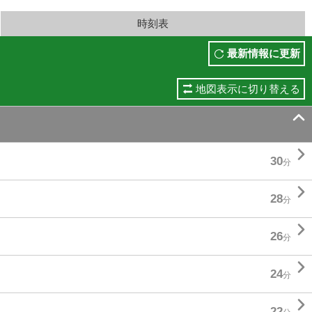
時刻表
最新情報に更新
地図表示に切り替える


30
分

28
分

26
分

24
分

22