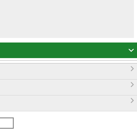



