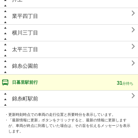

業平四丁目

横川三丁目

太平三丁目

錦糸公園前
日暮里駅前行
31
分待ち

錦糸町駅前
・更新時刻時点での車両の走行位置と所要時分を表示しています。
・「最新情報に更新」ボタンをクリックすると、最新の情報に更新します
が、車両が終点に到着していた場合は、その旨を伝えるメッセージを表示
します。