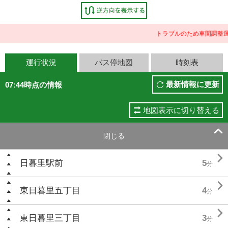
トラブルのため車間調整運
運行状況
バス停地図
時刻表
最新情報に更新
07:44時点の情報
地図表示に切り替える

閉じる

日暮里駅前
5
分

東日暮里五丁目
4
分

東日暮里三丁目
3
分