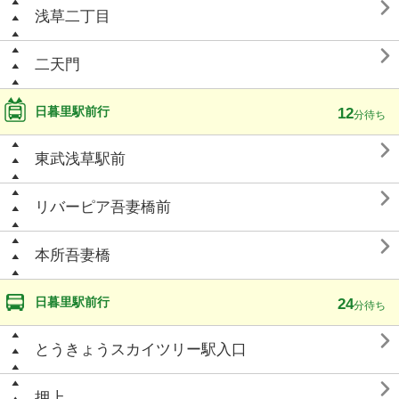

浅草二丁目

二天門
日暮里駅前行
12
分待ち

東武浅草駅前

リバーピア吾妻橋前

本所吾妻橋
日暮里駅前行
24
分待ち

とうきょうスカイツリー駅入口

押上