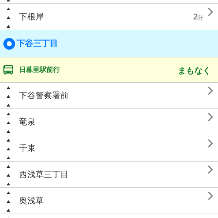

下根岸
2
分
下谷三丁目
日暮里駅前行
まもなく

下谷警察署前

竜泉

千束

西浅草三丁目

奥浅草