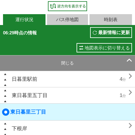
運行状況
バス停地図
時刻表
最新情報に更新
06:29時点の情報
地図表示に切り替える

閉じる

日暮里駅前
4
分

東日暮里五丁目
1
分
東日暮里三丁目

下根岸