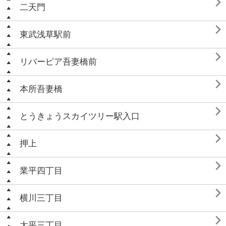

二天門

東武浅草駅前

リバーピア吾妻橋前

本所吾妻橋

とうきょうスカイツリー駅入口

押上

業平四丁目

横川三丁目

太平三丁目