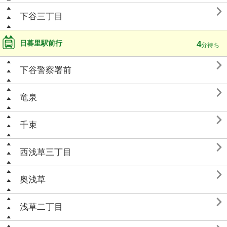

下谷三丁目
日暮里駅前行
4
分待ち

下谷警察署前

竜泉

千束

西浅草三丁目

奥浅草

浅草二丁目