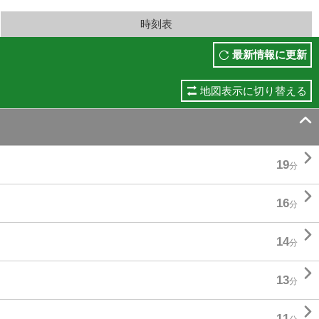
時刻表
最新情報に更新
地図表示に切り替える


19
分

16
分

14
分

13
分

11