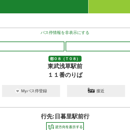
バス停情報を非表示にする
都０８（Ｔ０８）
東武浅草駅前
１１番のりば
Myバス停登録
接近
行先:日暮里駅前行