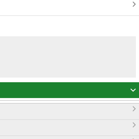



