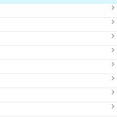







