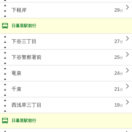

下根岸
29
分
日暮里駅前行

下谷三丁目
27
分

下谷警察署前
25
分

竜泉
24
分

千束
21
分

西浅草三丁目
19
分
日暮里駅前行