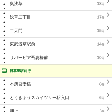

奥浅草
18
分

浅草二丁目
17
分

二天門
15
分

東武浅草駅前
14
分

リバーピア吾妻橋前
10
分
日暮里駅前行

本所吾妻橋
8
分

とうきょうスカイツリー駅入口
6
分

押上
3
分