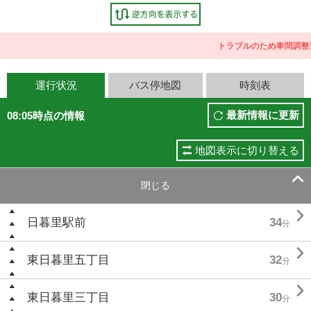
トラブルのため車間調整
運行状況
バス停地図
時刻表
最新情報に更新
08:05時点の情報
地図表示に切り替える

閉じる

日暮里駅前
34
分

東日暮里五丁目
32
分

東日暮里三丁目
30
分