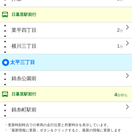
日暮里駅前行

業平四丁目
2
分

横川三丁目
1
分
太平三丁目

錦糸公園前
日暮里駅前行
4
分待ち

錦糸町駅前
・更新時刻時点での車両の走行位置と所要時分を表示しています。
・「最新情報に更新」ボタンをクリックすると、最新の情報に更新します