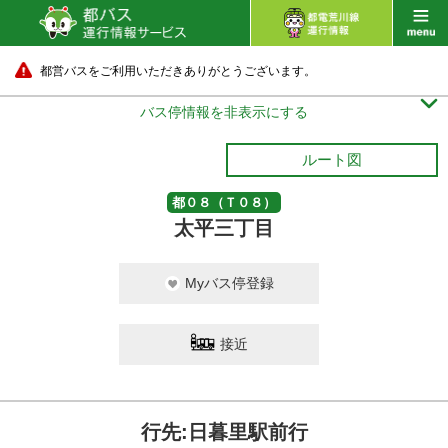
都営バスをご利用いただきありがとうございます。

バス停情報を非表示にする
ルート図
都０８（Ｔ０８）
太平三丁目
Myバス停登録
接近
行先:日暮里駅前行