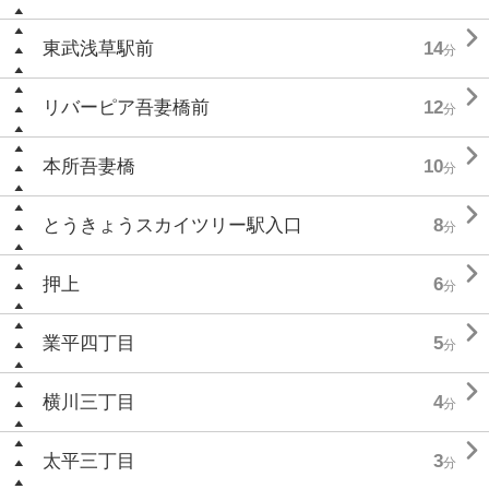

東武浅草駅前
14
分

リバーピア吾妻橋前
12
分

本所吾妻橋
10
分

とうきょうスカイツリー駅入口
8
分

押上
6
分

業平四丁目
5
分

横川三丁目
4
分

太平三丁目
3
分