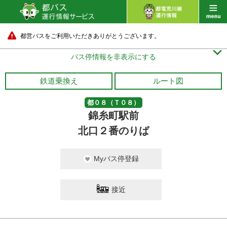
都営バスをご利用いただきありがとうございます。

バス停情報を非表示にする
鉄道乗換え
ルート図
都０８（Ｔ０８）
錦糸町駅前
北口２番のりば
Myバス停登録
接近