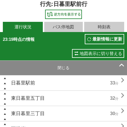
行先:日暮里駅前行
運行状況
バス停地図
時刻表
最新情報に更新
23:19時点の情報
地図表示に切り替える

閉じる

日暮里駅前
33
分

東日暮里五丁目
32
分

東日暮里三丁目
30
分
