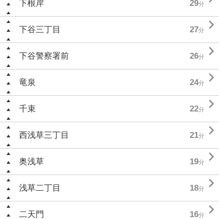
下根岸
29
分

下谷三丁目
27
分

下谷警察署前
26
分

竜泉
24
分

千束
22
分

西浅草三丁目
21
分

奥浅草
19
分

浅草二丁目
18
分

二天門
16
分