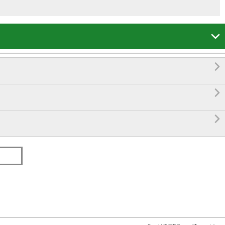



