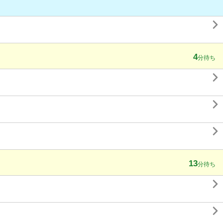

4
分待ち



13
分待ち

