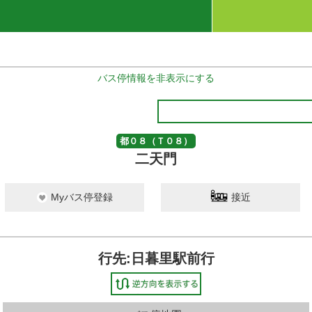
バス停情報を非表示にする
都０８（Ｔ０８）
二天門
Myバス停登録
接近
行先:日暮里駅前行