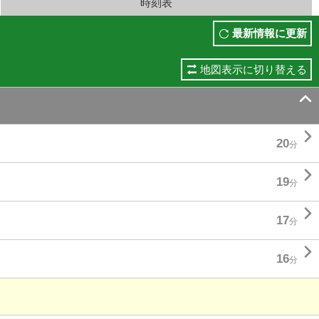
時刻表
最新情報に更新
地図表示に切り替える


20
分

19
分

17
分

16
分