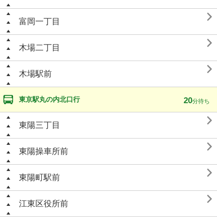

富岡一丁目

木場二丁目

木場駅前
東京駅丸の内北口行
20
分待ち

東陽三丁目

東陽操車所前

東陽町駅前

江東区役所前