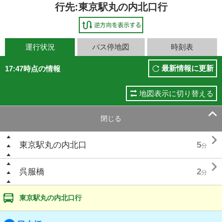
行先:東京駅丸の内北口行
運行状況
バス停地図
時刻表
最新情報に更新
17:47時点の情報
地図表示に切り替える

閉じる

東京駅丸の内北口
5
分

呉服橋
2
分
東京駅丸の内北口行