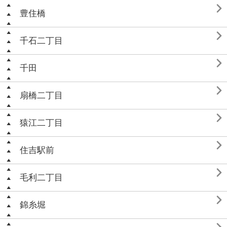

豊住橋

千石二丁目

千田

扇橋二丁目

猿江二丁目

住吉駅前

毛利二丁目

錦糸堀