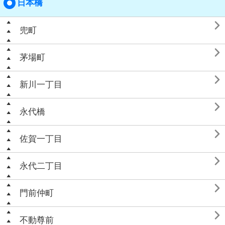
日本橋

兜町

茅場町

新川一丁目

永代橋

佐賀一丁目

永代二丁目

門前仲町

不動尊前