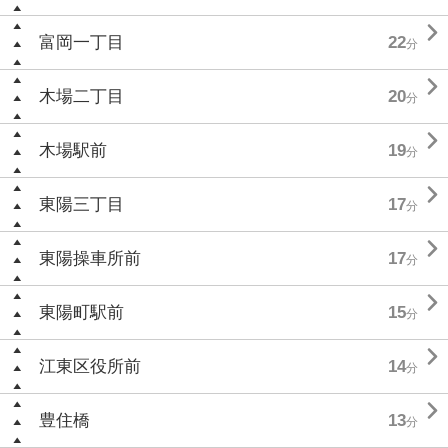

富岡一丁目
22
分

木場二丁目
20
分

木場駅前
19
分

東陽三丁目
17
分

東陽操車所前
17
分

東陽町駅前
15
分

江東区役所前
14
分

豊住橋
13
分