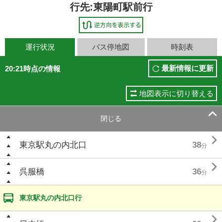
行先:東陽町駅前行
運行状況
バス停地図
時刻表
最新情報に更新
20:21時点の情報
地図表示に切り替える

閉じる

東京駅丸の内北口
38
分

呉服橋
36
分
東京駅丸の内北口行
