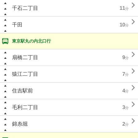

千石二丁目
11
分

千田
10
分
東京駅丸の内北口行

扇橋二丁目
9
分

猿江二丁目
7
分

住吉駅前
4
分

毛利二丁目
3
分

錦糸堀
2
分