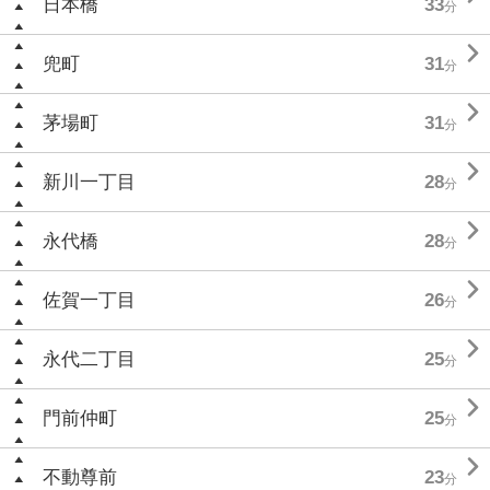
日本橋
33
分

兜町
31
分

茅場町
31
分

新川一丁目
28
分

永代橋
28
分

佐賀一丁目
26
分

永代二丁目
25
分

門前仲町
25
分

不動尊前
23
分