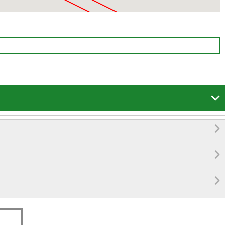



