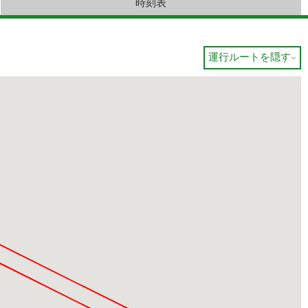
時刻表
運行ルートを隠す
