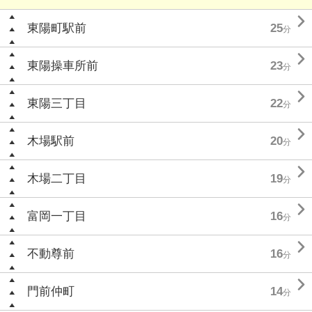

東陽町駅前
25
分

東陽操車所前
23
分

東陽三丁目
22
分

木場駅前
20
分

木場二丁目
19
分

富岡一丁目
16
分

不動尊前
16
分

門前仲町
14
分