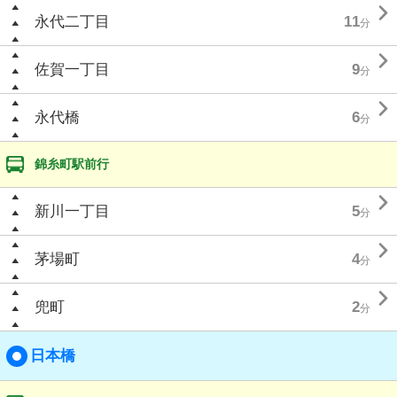

永代二丁目
11
分

佐賀一丁目
9
分

永代橋
6
分
錦糸町駅前行

新川一丁目
5
分

茅場町
4
分

兜町
2
分
日本橋