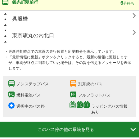
錦糸町駅前行
6
分待ち

呉服橋

東京駅丸の内北口
・更新時刻時点での車両の走行位置と所要時分を表示しています。
・「最新情報に更新」ボタンをクリックすると、最新の情報に更新します
が、車両が終点に到着していた場合は、その旨を伝えるメッセージを表示
します。
ノンステップバス
別系統のバス
燃料電池バス
フルフラットバス
選択中のバス停
ラッピングバス情報
あり

このバス停の他の系統を見る