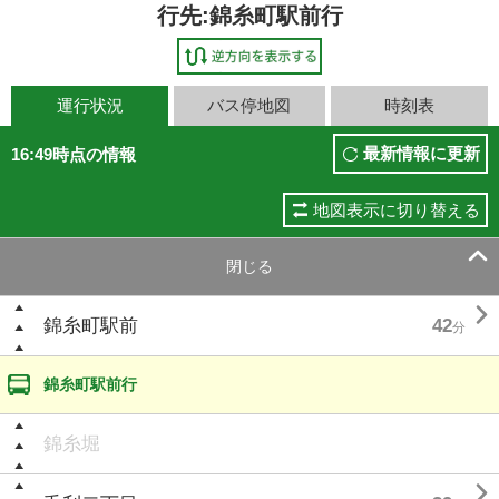
行先:錦糸町駅前行
運行状況
バス停地図
時刻表
最新情報に更新
16:49時点の情報
地図表示に切り替える

閉じる

錦糸町駅前
42
分
錦糸町駅前行
錦糸堀
