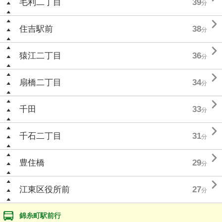
毛利二丁目
39
分

住吉駅前
38
分

猿江二丁目
36
分

扇橋二丁目
34
分

千田
33
分

千石二丁目
31
分

豊住橋
29
分

江東区役所前
27
分
錦糸町駅前行