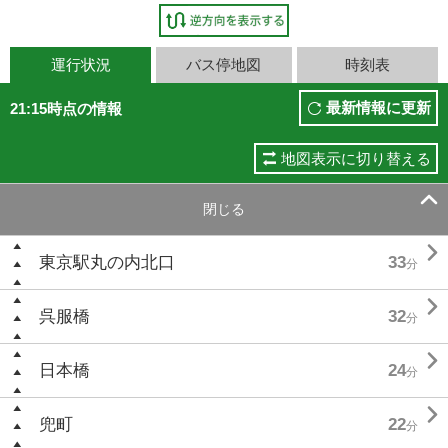
運行状況
バス停地図
時刻表
最新情報に更新
21:15時点の情報
地図表示に切り替える

閉じる

東京駅丸の内北口
33
分

呉服橋
32
分

日本橋
24
分

兜町
22
分