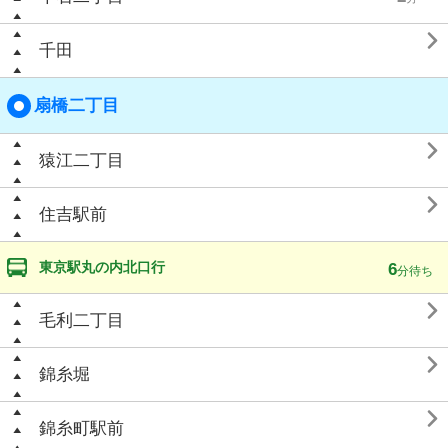

千田
扇橋二丁目

猿江二丁目

住吉駅前
東京駅丸の内北口行
6
分待ち

毛利二丁目

錦糸堀

錦糸町駅前