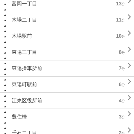

富岡一丁目
13
分

木場二丁目
11
分

木場駅前
10
分

東陽三丁目
8
分

東陽操車所前
7
分

東陽町駅前
6
分

江東区役所前
4
分

豊住橋
3
分

千石二丁目
2
分