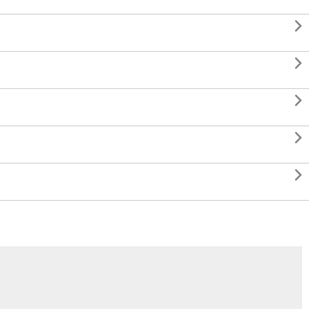




