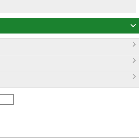



