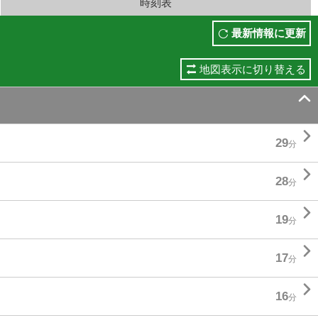
時刻表
最新情報に更新
地図表示に切り替える


29
分

28
分

19
分

17
分

16
分