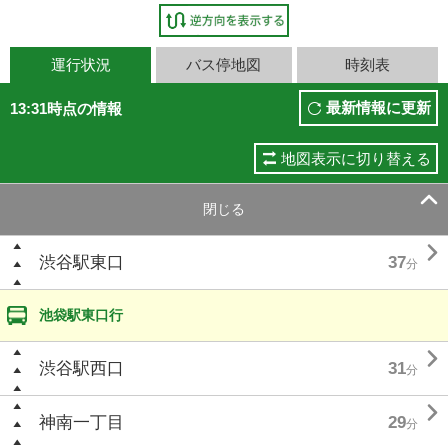
運行状況
バス停地図
時刻表
最新情報に更新
13:31時点の情報
地図表示に切り替える

閉じる

渋谷駅東口
37
分
池袋駅東口行

渋谷駅西口
31
分

神南一丁目
29
分