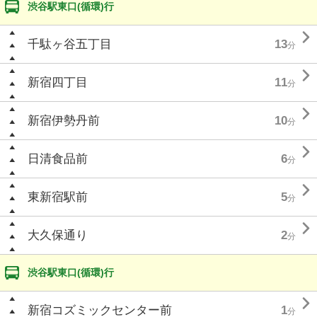
渋谷駅東口(循環)行

千駄ヶ谷五丁目
13
分

新宿四丁目
11
分

新宿伊勢丹前
10
分

日清食品前
6
分

東新宿駅前
5
分

大久保通り
2
分
渋谷駅東口(循環)行

新宿コズミックセンター前
1
分