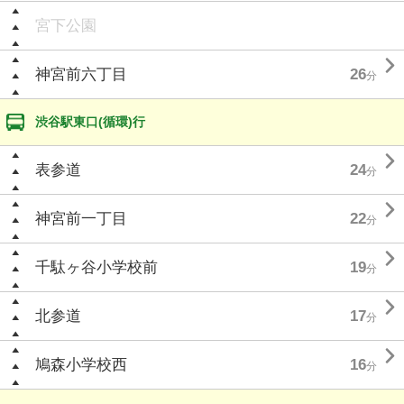
宮下公園

神宮前六丁目
26
分
渋谷駅東口(循環)行

表参道
24
分

神宮前一丁目
22
分

千駄ヶ谷小学校前
19
分

北参道
17
分

鳩森小学校西
16
分