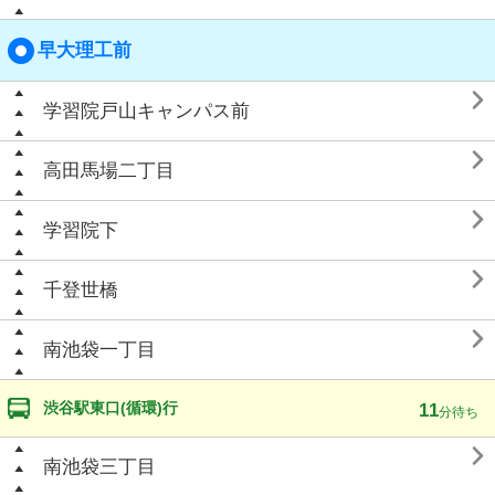
早大理工前

学習院戸山キャンパス前

高田馬場二丁目

学習院下

千登世橋

南池袋一丁目
渋谷駅東口(循環)行
11
分待ち

南池袋三丁目