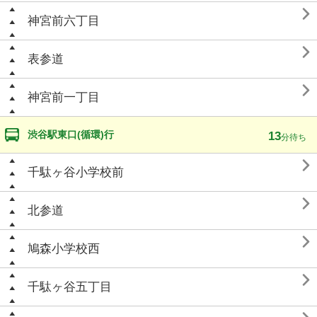

神宮前六丁目

表参道

神宮前一丁目
渋谷駅東口(循環)行
13
分待ち

千駄ヶ谷小学校前

北参道

鳩森小学校西

千駄ヶ谷五丁目