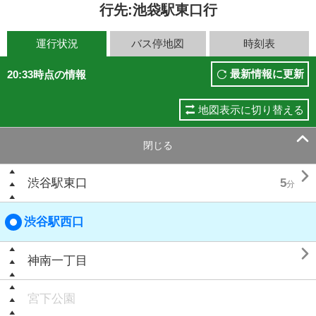
行先:池袋駅東口行
運行状況
バス停地図
時刻表
最新情報に更新
20:33時点の情報
地図表示に切り替える

閉じる

渋谷駅東口
5
分
渋谷駅西口

神南一丁目
宮下公園