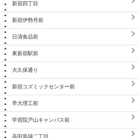

新宿四丁目

新宿伊勢丹前

日清食品前

東新宿駅前

大久保通り

新宿コズミックセンター前

早大理工前

学習院戸山キャンパス前

高田馬場二丁目