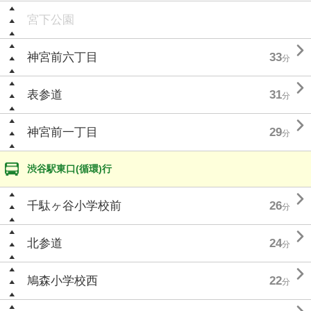
宮下公園

神宮前六丁目
33
分

表参道
31
分

神宮前一丁目
29
分
渋谷駅東口(循環)行

千駄ヶ谷小学校前
26
分

北参道
24
分

鳩森小学校西
22
分