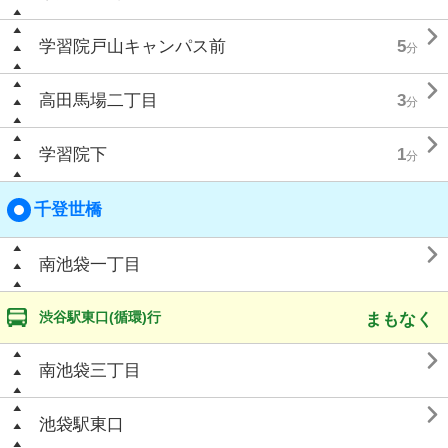

学習院戸山キャンパス前
5
分

高田馬場二丁目
3
分

学習院下
1
分
千登世橋

南池袋一丁目
渋谷駅東口(循環)行
まもなく

南池袋三丁目

池袋駅東口