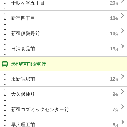

千駄ヶ谷五丁目
20
分

新宿四丁目
18
分

新宿伊勢丹前
16
分

日清食品前
13
分
渋谷駅東口(循環)行

東新宿駅前
12
分

大久保通り
9
分

新宿コズミックセンター前
7
分

早大理工前
6
分