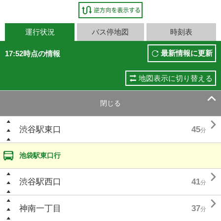
運行状況
バス停地図
時刻表
最新情報に更新
17:52時点の情報
地図表示に切り替える

閉じる

渋谷駅東口
45
分
池袋駅東口行

渋谷駅西口
41
分

神南一丁目
37
分