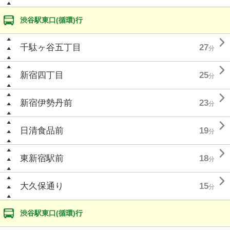
渋谷駅東口(循環)行

千駄ヶ谷五丁目
27
分

新宿四丁目
25
分

新宿伊勢丹前
23
分

日清食品前
19
分

東新宿駅前
18
分

大久保通り
15
分
渋谷駅東口(循環)行