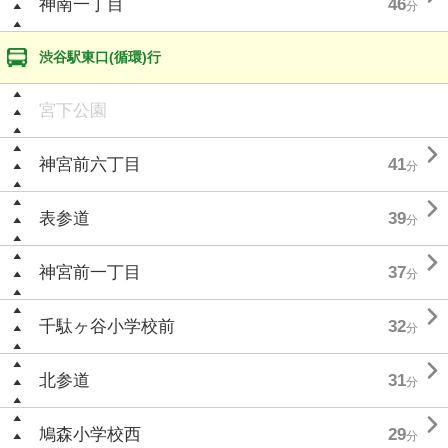
神南一丁目
46
分
渋谷駅東口(循環)行
宮下公園

神宮前六丁目
41
分

表参道
39
分

神宮前一丁目
37
分

千駄ヶ谷小学校前
32
分

北参道
31
分

鳩森小学校西
29
分