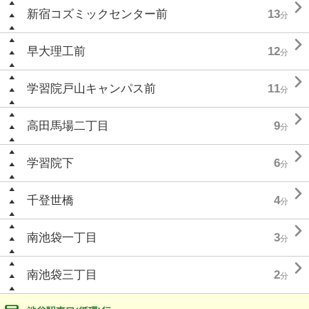

新宿コズミックセンター前
13
分

早大理工前
12
分

学習院戸山キャンパス前
11
分

高田馬場二丁目
9
分

学習院下
6
分

千登世橋
4
分

南池袋一丁目
3
分

南池袋三丁目
2
分