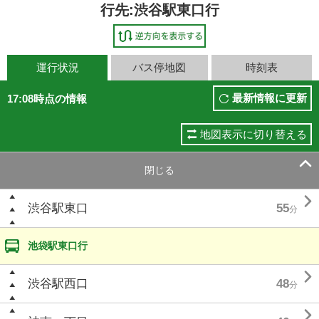
行先:渋谷駅東口行
運行状況
バス停地図
時刻表
最新情報に更新
17:08時点の情報
地図表示に切り替える

閉じる

渋谷駅東口
55
分
池袋駅東口行

渋谷駅西口
48
分
