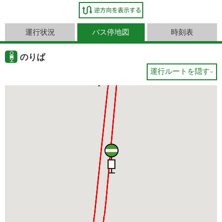
運行状況
バス停地図
時刻表
のりば
運行ルートを隠す
