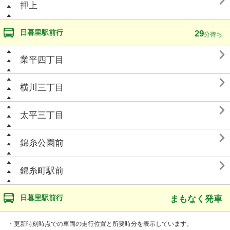

押上
日暮里駅前行
29
分待ち

業平四丁目

横川三丁目

太平三丁目

錦糸公園前

錦糸町駅前
日暮里駅前行
まもなく発車
・更新時刻時点での車両の走行位置と所要時分を表示しています。