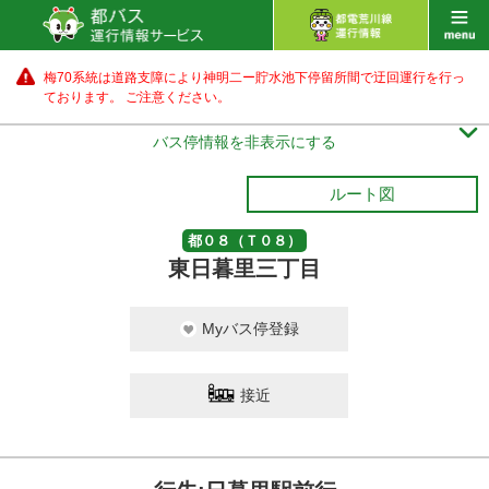
梅70系統は道路支障により神明二ー貯水池下停留所間で迂回運行を行っ
ております。 ご注意ください。

バス停情報を非表示にする
ルート図
都０８（Ｔ０８）
東日暮里三丁目
Myバス停登録
接近