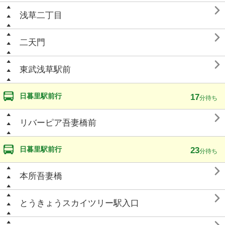

浅草二丁目

二天門

東武浅草駅前
日暮里駅前行
17
分待ち

リバーピア吾妻橋前
日暮里駅前行
23
分待ち

本所吾妻橋

とうきょうスカイツリー駅入口