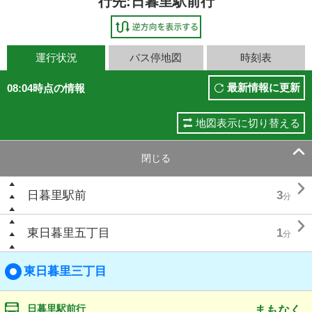
行先:日暮里駅前行
運行状況
バス停地図
時刻表
最新情報に更新
08:04時点の情報
地図表示に切り替える

閉じる

日暮里駅前
3
分

東日暮里五丁目
1
分
東日暮里三丁目
日暮里駅前行
まもなく