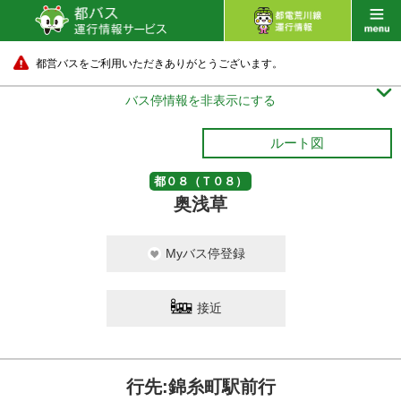
都営バスをご利用いただきありがとうございます。

バス停情報を非表示にする
ルート図
都０８（Ｔ０８）
奥浅草
Myバス停登録
接近
行先:錦糸町駅前行