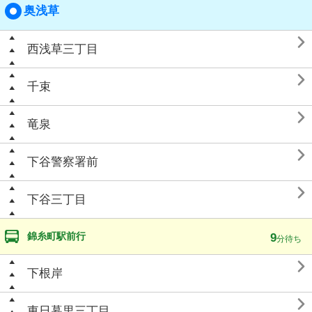
奥浅草

西浅草三丁目

千束

竜泉

下谷警察署前

下谷三丁目
錦糸町駅前行
9
分待ち

下根岸

東日暮里三丁目