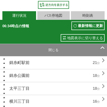
運行状況
バス停地図
時刻表
最新情報に更新
06:34時点の情報
地図表示に切り替える

閉じる

錦糸町駅前
21
分

錦糸公園前
18
分

太平三丁目
18
分

横川三丁目
16
分