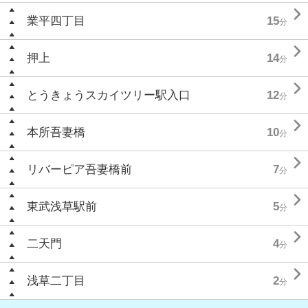

業平四丁目
15
分

押上
14
分

とうきょうスカイツリー駅入口
12
分

本所吾妻橋
10
分

リバーピア吾妻橋前
7
分

東武浅草駅前
5
分

二天門
4
分

浅草二丁目
2
分