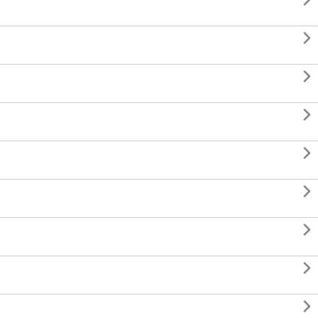








