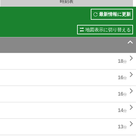
時刻表
最新情報に更新
地図表示に切り替える


18
分

16
分

16
分

14
分

13
分