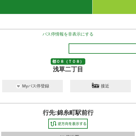
バス停情報を非表示にする
都０８（Ｔ０８）
浅草二丁目
Myバス停登録
接近
行先:錦糸町駅前行