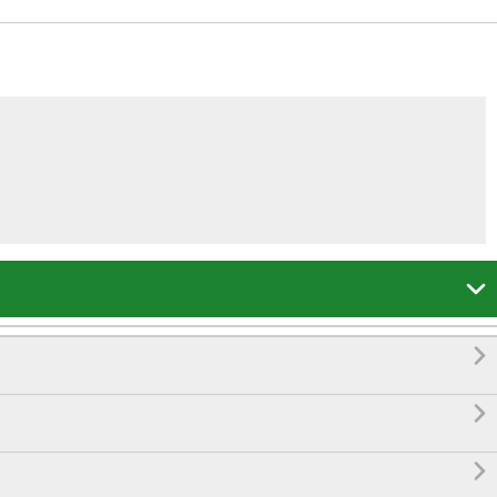



