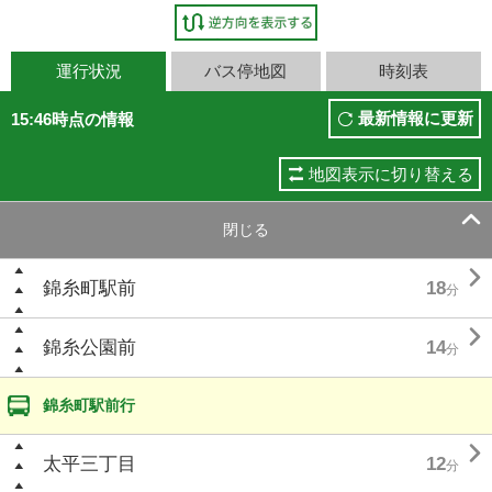
運行状況
バス停地図
時刻表
最新情報に更新
15:46時点の情報
地図表示に切り替える

閉じる

錦糸町駅前
18
分

錦糸公園前
14
分
錦糸町駅前行

太平三丁目
12
分