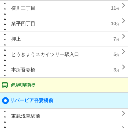

横川三丁目
11
分

業平四丁目
10
分

押上
7
分

とうきょうスカイツリー駅入口
5
分

本所吾妻橋
3
分
錦糸町駅前行
リバーピア吾妻橋前

東武浅草駅前