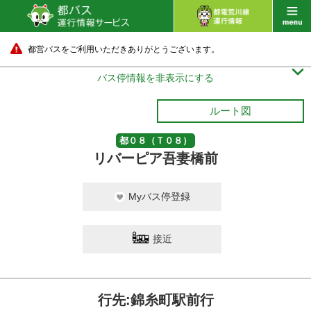
都営バスをご利用いただきありがとうございます。

バス停情報を非表示にする
ルート図
都０８（Ｔ０８）
リバーピア吾妻橋前
Myバス停登録
接近
行先:錦糸町駅前行