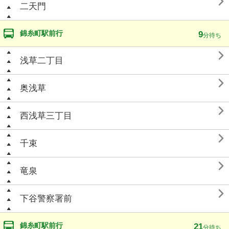

二天門
錦糸町駅前行
9
分待ち

浅草二丁目

奥浅草

西浅草三丁目

千束

竜泉

下谷警察署前
錦糸町駅前行
21
分待ち