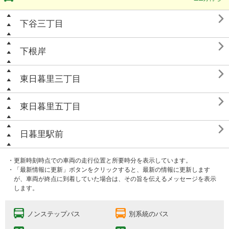

下谷三丁目

下根岸

東日暮里三丁目

東日暮里五丁目

日暮里駅前
・更新時刻時点での車両の走行位置と所要時分を表示しています。
・「最新情報に更新」ボタンをクリックすると、最新の情報に更新します
が、車両が終点に到着していた場合は、その旨を伝えるメッセージを表示
します。
ノンステップバス
別系統のバス