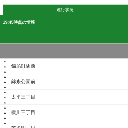
運行状況
19:45時点の情報
錦糸町駅前
錦糸公園前
太平三丁目
横川三丁目
業平四丁目