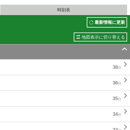
時刻表
最新情報に更新
地図表示に切り替える


38
分

36
分

35
分

34
分

33