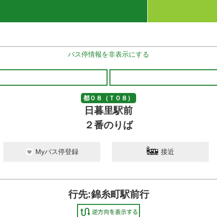
バス停情報を非表示にする
都０８（Ｔ０８）
日暮里駅前
２番のりば
Myバス停登録
接近
行先:錦糸町駅前行