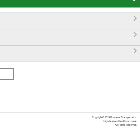



Copyright© 2015 Bureau of Transportation.
Tokyo Metropolitan Government.
All Rights Reserved.