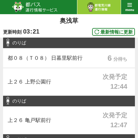
奥浅草
03
:
21
更新時刻
最新情報に更新
のりば
6
都０８（Ｔ０８） 日暮里駅前行
分待ち
次発予定
上２６ 上野公園行
12:44
のりば
次発予定
上２６ 亀戸駅前行
12:47