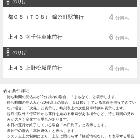
のりば
4
都０８（Ｔ０８） 錦糸町駅前行
分待ち
6
上４６ 南千住車庫前行
分待ち
のりば
4
上４６ 上野松坂屋前行
分待ち
表示条件詳細
・待ち時間の見込みが 2分以内の場合、「まもなく」と表示します。
・待ち時間の見込みが 20分以上の場合、又は接近している車両を捕捉できてい
ない場合、「次発」と表示し、時刻表上の次便発車時刻を表示します。
・起終点以外の停留所から運行を始める車両がある場合など、待ち時間の見込
みが大きく変化する場合があります。
・本日の運行が終了している場合「本日終了」と表示します。
・運休中の場合「本日運休」と表示します。
・システム上の制約により、上記に関わらず「接近情報なし」と表示する場合