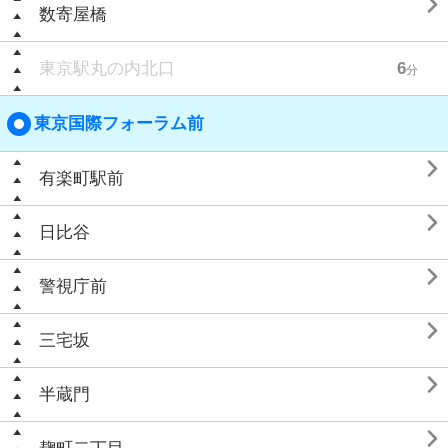

数寄屋橋
東京駅丸の内北口
6
分
東京国際フォーラム前

有楽町駅前

日比谷

警視庁前

三宅坂

半蔵門
