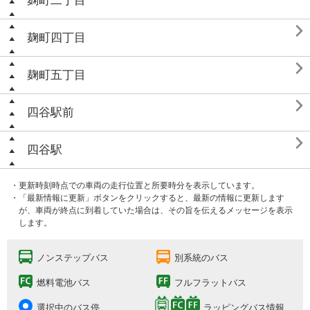
麹町二丁目

麹町四丁目

麹町五丁目

四谷駅前

四谷駅
・更新時刻時点での車両の走行位置と所要時分を表示しています。
・「最新情報に更新」ボタンをクリックすると、最新の情報に更新します
が、車両が終点に到着していた場合は、その旨を伝えるメッセージを表示
します。
ノンステップバス
別系統のバス
燃料電池バス
フルフラットバス
選択中のバス停
ラッピングバス情報