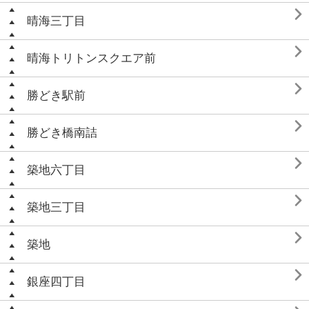

晴海三丁目

晴海トリトンスクエア前

勝どき駅前

勝どき橋南詰

築地六丁目

築地三丁目

築地

銀座四丁目