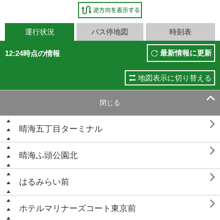
運行状況
バス停地図
時刻表
最新情報に更新
12:24時点の情報
地図表示に切り替える

閉じる

晴海五丁目ターミナル

晴海ふ頭公園北

はるみらい前

ホテルマリナーズコート東京前