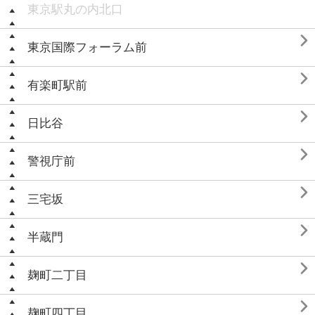
東京駅丸の内北口

東京国際フォーラム前

有楽町駅前

日比谷

警視庁前

三宅坂

半蔵門

麹町二丁目

麹町四丁目