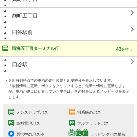

麹町五丁目

四谷駅前
晴海五丁目ターミナル行
43
分待ち

四谷駅
・更新時刻時点での車両の走行位置と所要時分を表示しています。
・「最新情報に更新」ボタンをクリックすると、最新の情報に更新します
が、車両が終点に到着していた場合は、その旨を伝えるメッセージを表示
します。
ノンステップバス
別系統のバス
燃料電池バス
フルフラットバス
選択中のバス停
ラッピングバス情報