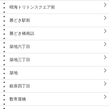

晴海トリトンスクエア前

勝どき駅前

勝どき橋南詰

築地六丁目

築地三丁目

築地

銀座四丁目

数寄屋橋