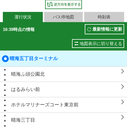
運行状況
バス停地図
時刻表
最新情報に更新
16:39時点の情報
地図表示に切り替える
晴海五丁目ターミナル

晴海ふ頭公園北

はるみらい前

ホテルマリナーズコート東京前

晴海三丁目