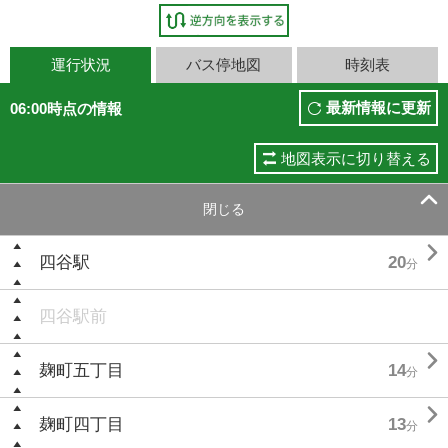
運行状況
バス停地図
時刻表
最新情報に更新
06:00時点の情報
地図表示に切り替える

閉じる

四谷駅
20
分
四谷駅前

麹町五丁目
14
分

麹町四丁目
13
分