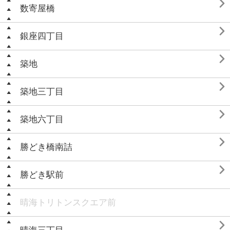

数寄屋橋

銀座四丁目

築地

築地三丁目

築地六丁目

勝どき橋南詰

勝どき駅前
晴海トリトンスクエア前
