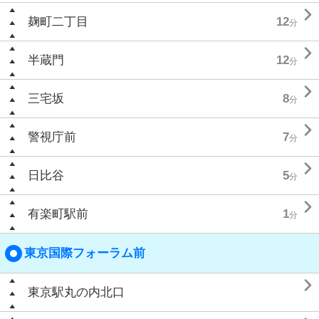

麹町二丁目
12
分

半蔵門
12
分

三宅坂
8
分

警視庁前
7
分

日比谷
5
分

有楽町駅前
1
分
東京国際フォーラム前

東京駅丸の内北口