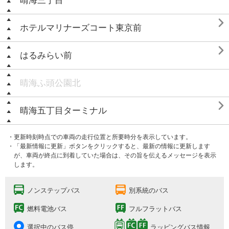
晴海三丁目

ホテルマリナーズコート東京前

はるみらい前
晴海ふ頭公園北

晴海五丁目ターミナル
・更新時刻時点での車両の走行位置と所要時分を表示しています。
・「最新情報に更新」ボタンをクリックすると、最新の情報に更新します
が、車両が終点に到着していた場合は、その旨を伝えるメッセージを表示
します。
ノンステップバス
別系統のバス
燃料電池バス
フルフラットバス
選択中のバス停
ラッピングバス情報