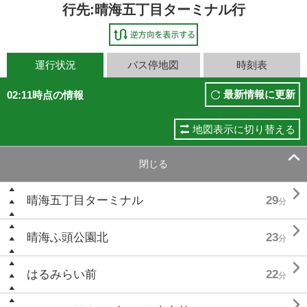
行先:晴海五丁目ターミナル行
運行状況
バス停地図
時刻表
最新情報に更新
02:11時点の情報
地図表示に切り替える

閉じる

晴海五丁目ターミナル
29
分

晴海ふ頭公園北
23
分

はるみらい前
22
分
