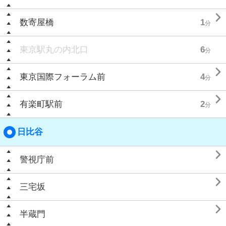

数寄屋橋
1
分
東京駅丸の内北口
6
分

東京国際フォーラム前
4
分

有楽町駅前
2
分
日比谷

警視庁前

三宅坂

半蔵門