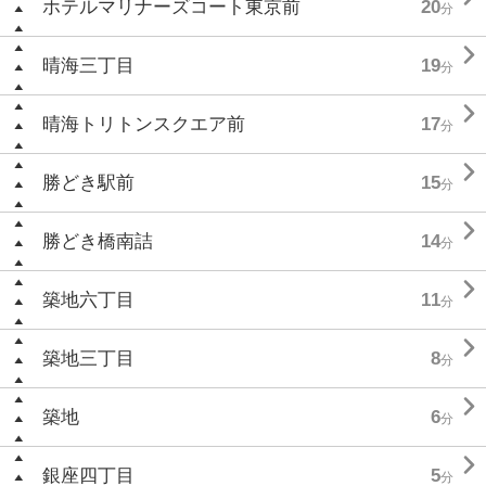
ホテルマリナーズコート東京前
20
分

晴海三丁目
19
分

晴海トリトンスクエア前
17
分

勝どき駅前
15
分

勝どき橋南詰
14
分

築地六丁目
11
分

築地三丁目
8
分

築地
6
分

銀座四丁目
5
分