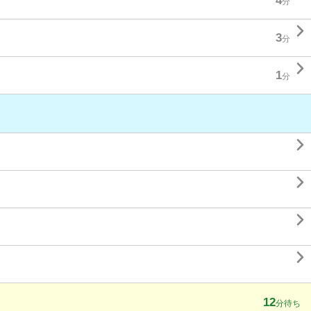
4
分

3
分

1
分




12
分待ち