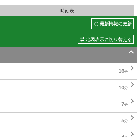
時刻表
最新情報に更新
地図表示に切り替える


16
分

10
分

7
分

5
分
