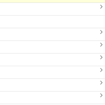






