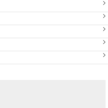




