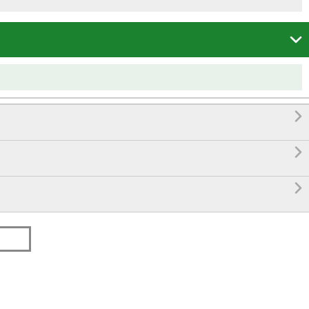



