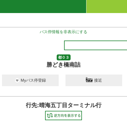
バス停情報を非表示にする
都０３
勝どき橋南詰
Myバス停登録
接近
行先:晴海五丁目ターミナル行