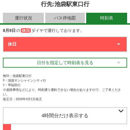
行先:池袋駅東口行
運行状況
バス停地図
時刻表
8月9日
の
休日
ダイヤで運行しております。
日付を指定して時刻表を見る
無印：池袋駅東口行
ｻ：池袋サンシャインシティ行
ﾜ：早稲田行
※道路事情などにより、時刻通り運転できない場合がありますので、ご了承くださ
い。
改正日：2026年4月1日改正

4時間分だけ表示する