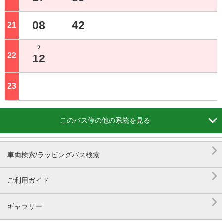
08
42
21
ジ
ﾜ
22
ジ
12
23
ジ

このバス停の他の系統を見る

車両検索/ラッピングバス検索

ご利用ガイド

ギャラリー