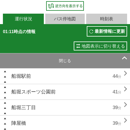
運行状況
バス停地図
時刻表
最新情報に更新
01:11時点の情報
地図表示に切り替える

閉じる

船堀駅前
44
分

船堀スポーツ公園前
41
分

船堀三丁目
39
分

陣屋橋
39
分