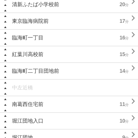

清新ふたば小学校前
20
分

東京臨海病院前
17
分

臨海町一丁目
16
分

紅葉川高校前
15
分

臨海町二丁目団地前
14
分
中左近橋

南葛西住宅前
11
分

堀江団地入口
10
分

堀江団地
9
分