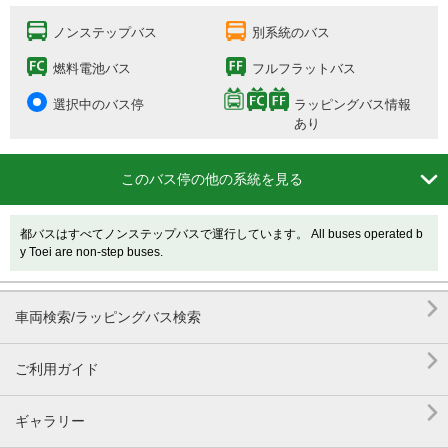
ノンステップバス
別系統のバス
燃料電池バス
フルフラットバス
選択中のバス停
ラッピングバス情報
あり

このバス停の他の系統を見る
都バスはすべてノンステップバスで運行しています。 All buses operated b
y Toei are non-step buses.

車両検索/ラッピングバス検索

ご利用ガイド

ギャラリー