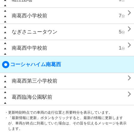

南葛西小学校前
7
分

なぎさニュータウン
5
分

南葛西中学校前
1
分
コーシャハイム南葛西

南葛西第三小学校前

葛西臨海公園駅前
・更新時刻時点での車両の走行位置と所要時分を表示しています。
・「最新情報に更新」ボタンをクリックすると、最新の情報に更新します
が、車両が終点に到着していた場合は、その旨を伝えるメッセージを表示
します。