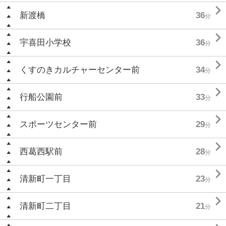

新渡橋
36
分

宇喜田小学校
36
分

くすのきカルチャーセンター前
34
分

行船公園前
33
分

スポーツセンター前
29
分

西葛西駅前
28
分

清新町一丁目
23
分

清新町二丁目
21
分