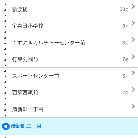

新渡橋
10
分

宇喜田小学校
9
分

くすのきカルチャーセンター前
8
分

行船公園前
7
分

スポーツセンター前
3
分

西葛西駅前
2
分

清新町一丁目
清新町二丁目