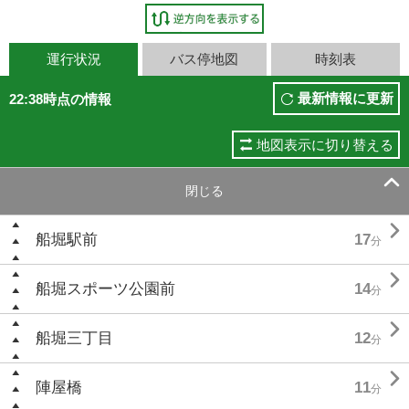
運行状況
バス停地図
時刻表
最新情報に更新
22:38時点の情報
地図表示に切り替える

閉じる

船堀駅前
17
分

船堀スポーツ公園前
14
分

船堀三丁目
12
分

陣屋橋
11
分