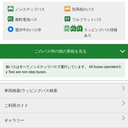
ノンステップバス
別系統のバス
燃料電池バス
フルフラットバス
選択中のバス停
ラッピングバス情報
あり

このバス停の他の系統を見る
都バスはすべてノンステップバスで運行しています。 All buses operated b
y Toei are non-step buses.

車両検索/ラッピングバス検索

ご利用ガイド

ギャラリー