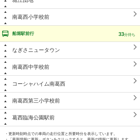
堀江団地

南葛西小学校前
船堀駅前行
33
分待ち

なぎさニュータウン

南葛西中学校前

コーシャハイム南葛西

南葛西第三小学校前

葛西臨海公園駅前
・更新時刻時点での車両の走行位置と所要時分を表示しています。
・「最新情報に更新」ボタンをクリックすると、最新の情報に更新します