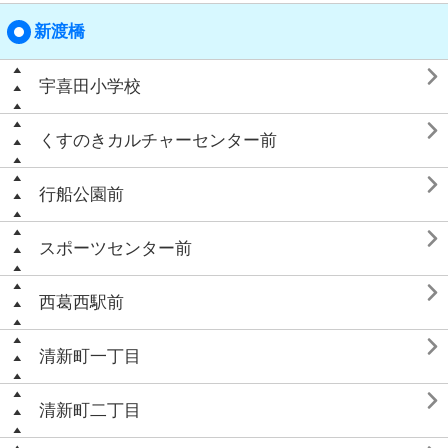
新渡橋

宇喜田小学校

くすのきカルチャーセンター前

行船公園前

スポーツセンター前

西葛西駅前

清新町一丁目

清新町二丁目