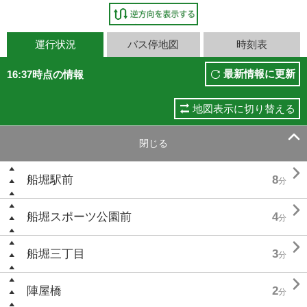
運行状況
バス停地図
時刻表
最新情報に更新
16:37時点の情報
地図表示に切り替える

閉じる

船堀駅前
8
分

船堀スポーツ公園前
4
分

船堀三丁目
3
分

陣屋橋
2
分