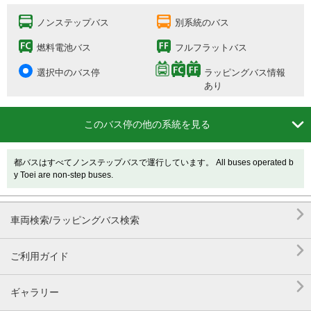
ノンステップバス
別系統のバス
燃料電池バス
フルフラットバス
選択中のバス停
ラッピングバス情報
あり

このバス停の他の系統を見る
都バスはすべてノンステップバスで運行しています。 All buses operated b
y Toei are non-step buses.

車両検索/ラッピングバス検索

ご利用ガイド

ギャラリー