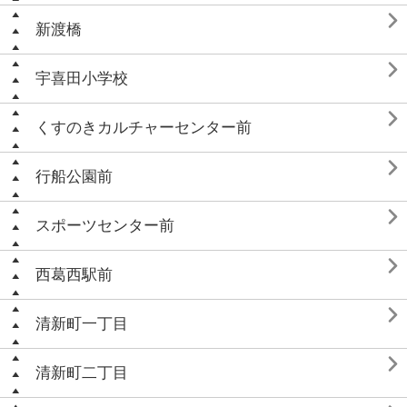

新渡橋

宇喜田小学校

くすのきカルチャーセンター前

行船公園前

スポーツセンター前

西葛西駅前

清新町一丁目

清新町二丁目