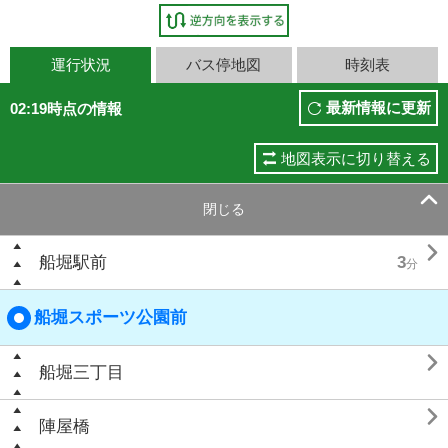
運行状況
バス停地図
時刻表
最新情報に更新
02:19時点の情報
地図表示に切り替える

閉じる

船堀駅前
3
分
船堀スポーツ公園前

船堀三丁目

陣屋橋