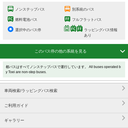
ノンステップバス
別系統のバス
燃料電池バス
フルフラットバス
選択中のバス停
ラッピングバス情報
あり

このバス停の他の系統を見る
都バスはすべてノンステップバスで運行しています。 All buses operated b
y Toei are non-step buses.

車両検索/ラッピングバス検索

ご利用ガイド

ギャラリー