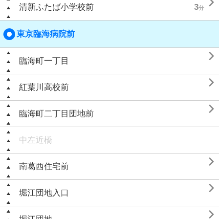

清新ふたば小学校前
3
分
東京臨海病院前

臨海町一丁目

紅葉川高校前

臨海町二丁目団地前
中左近橋

南葛西住宅前

堀江団地入口
