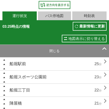
運行状況
バス停地図
時刻表
最新情報に更新
03:25時点の情報
地図表示に切り替える

閉じる

船堀駅前
25
分

船堀スポーツ公園前
23
分

船堀三丁目
22
分

陣屋橋
21
分