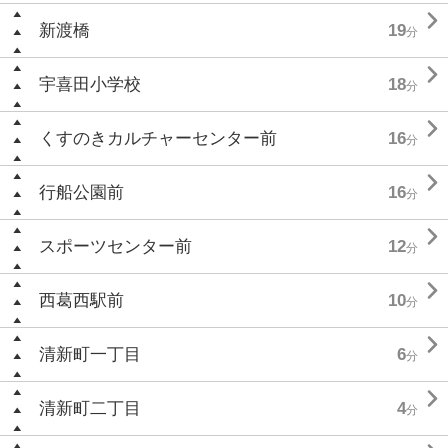

新渡橋
19
分

宇喜田小学校
18
分

くすのきカルチャーセンター前
16
分

行船公園前
16
分

スポーツセンター前
12
分

西葛西駅前
10
分

清新町一丁目
6
分

清新町二丁目
4
分