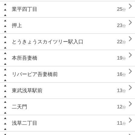

業平四丁目
25
分

押上
23
分

とうきょうスカイツリー駅入口
22
分

本所吾妻橋
19
分

リバーピア吾妻橋前
16
分

東武浅草駅前
13
分

二天門
12
分

浅草二丁目
11
分