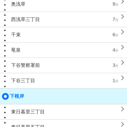

奥浅草
9
分

西浅草三丁目
7
分

千束
6
分

竜泉
4
分

下谷警察署前
3
分

下谷三丁目
1
分
下根岸

東日暮里三丁目
