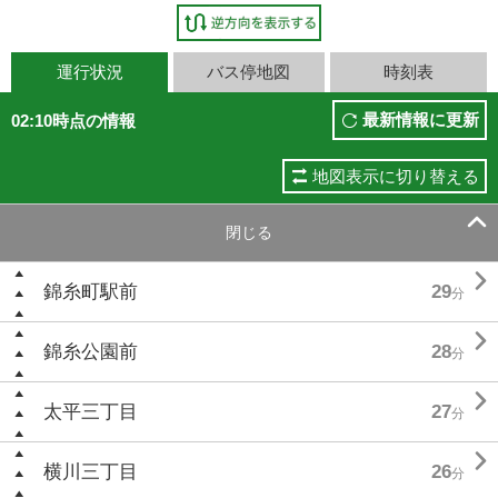
運行状況
バス停地図
時刻表
最新情報に更新
02:10時点の情報
地図表示に切り替える

閉じる

錦糸町駅前
29
分

錦糸公園前
28
分

太平三丁目
27
分

横川三丁目
26
分