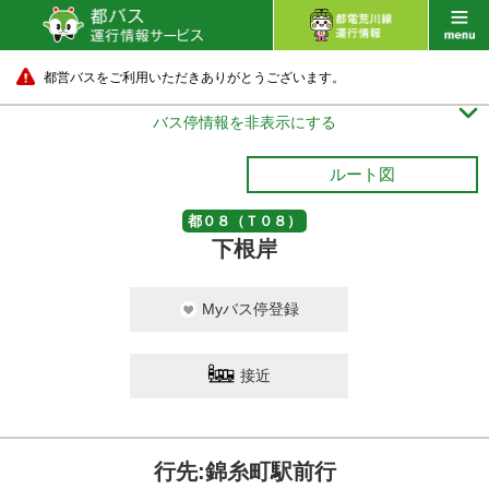
都営バスをご利用いただきありがとうございます。

バス停情報を非表示にする
ルート図
都０８（Ｔ０８）
下根岸
Myバス停登録
接近
行先:錦糸町駅前行