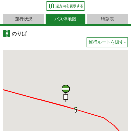
運行状況
バス停地図
時刻表
のりば
運行ルートを隠す
