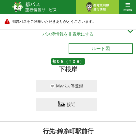
都営バスをご利用いただきありがとうございます。

バス停情報を非表示にする
ルート図
都０８（Ｔ０８）
下根岸
Myバス停登録
接近
行先:錦糸町駅前行