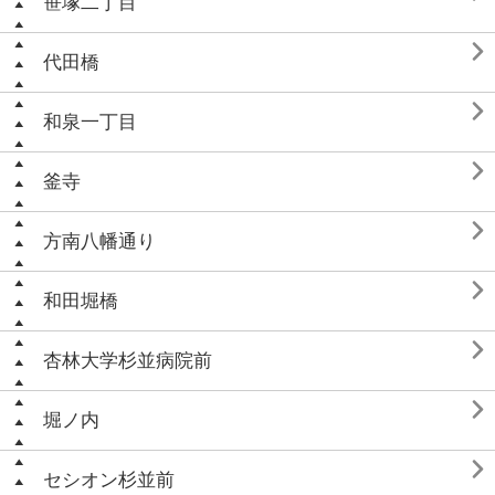
笹塚二丁目

代田橋

和泉一丁目

釜寺

方南八幡通り

和田堀橋

杏林大学杉並病院前

堀ノ内

セシオン杉並前