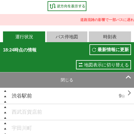
道路混雑の影響で一部バスに遅れ
運行状況
バス停地図
時刻表
最新情報に更新
18:24時点の情報
地図表示に切り替える

閉じる

渋谷駅前
9
分
西武百貨店前
宇田川町