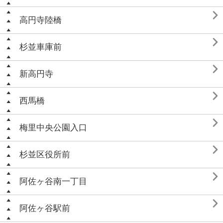

高円寺陸橋

杉並車庫前

新高円寺

西馬橋

梅里中央公園入口

杉並区役所前

阿佐ヶ谷南一丁目

阿佐ヶ谷駅前