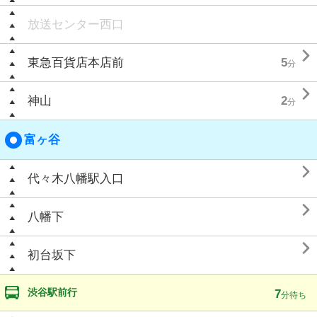
放送センター西口

東急百貨店本店前
5
分

神山
2
分
富ヶ谷

代々木八幡駅入口

八幡下

初台坂下
渋谷駅前行
7
分待ち