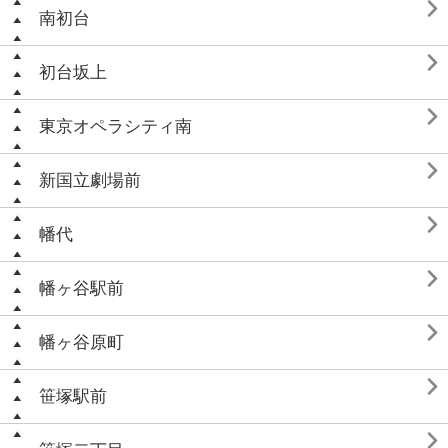

南初台

初台坂上

東京オペラシティ南

新国立劇場前

幡代

幡ヶ谷駅前

幡ヶ谷原町

笹塚駅前
