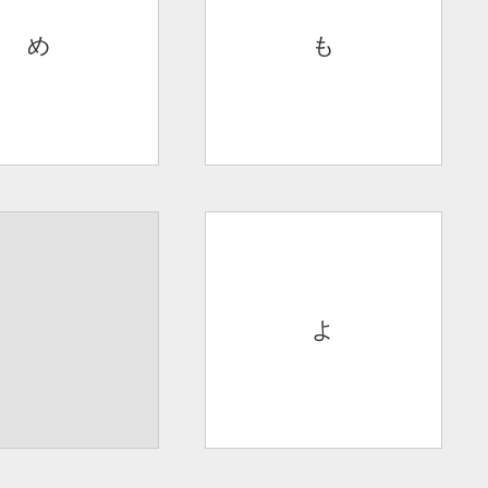
め
も
よ