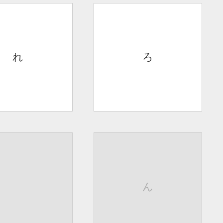
れ
ろ
ん