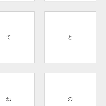
て
と
ね
の