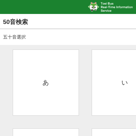
50音検索
五十音選択
あ
い