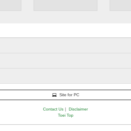
Site for PC
Contact Us
｜
Disclaimer
Toei Top