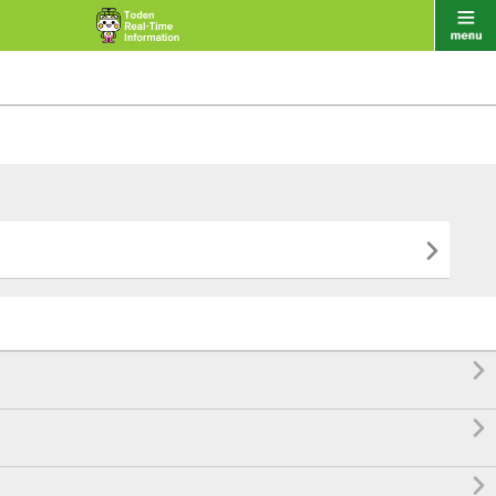



