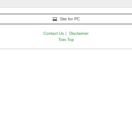
Site for PC
Contact Us
｜
Disclaimer
Toei Top