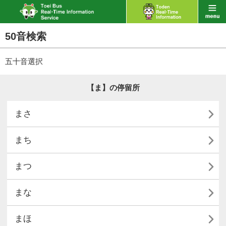
50音検索
五十音選択
【ま】の停留所

まさ

まち

まつ

まな

まほ