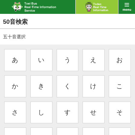
50音検索
五十音選択
あ
い
う
え
お
か
き
く
け
こ
さ
し
す
せ
そ