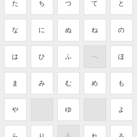
た
ち
つ
て
と
な
に
ぬ
ね
の
は
ひ
ふ
へ
ほ
ま
み
む
め
も
や
ゆ
よ
ら
り
る
れ
ろ